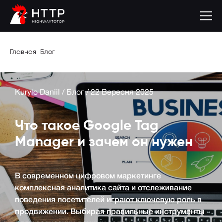
Главная
Блог
Kurylo Daniil
/
Блог
/
22 Вересня 2025
Что такое Google Tag
Manager и зачем он нужен
В современном цифровом маркетинге
комплексная аналитика сайта и отслеживание
поведения посетителей играют ключевую роль в
продвижении. Выбирая правильные инструменты