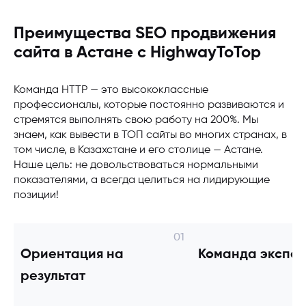
Локальное SEO (оптимизация Google «Мой
бизнес») -
"+"
Преимущества SEO продвижения
сайта в Астане с HighwayToTop
Дополнительный ежемесячный отчет в
Looker Studio -
"+"
Команда НТТР — это высококлассные
профессионалы, которые постоянно развиваются и
Анализ usability по тепловым картам -
"+"
стремятся выполнять свою работу на 200%. Мы
знаем, как вывести в ТОП сайты во многих странах, в
E-E-A-T оптимизация для роста
том числе, в Казахстане и его столице — Астане.
авторитетности сайта в Google -
"+"
Наше цель: не довольствоваться нормальными
показателями, а всегда целиться на лидирующие
Индексация большого количества страниц
позиции!
-
"+"
Повышение лояльности бренда -
"+"
Ориентация на
Команда экспер
результат