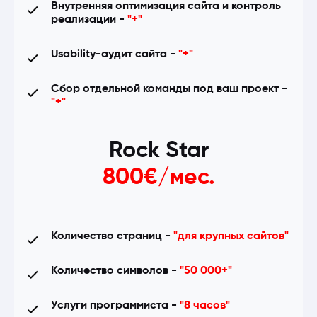
Внутренняя оптимизация сайта и контроль
Анализ usability по тепловым картам -
"-"
реализации -
"+"
E-E-A-T оптимизация для роста
Usability-аудит сайта -
"+"
авторитетности сайта в Google -
"-"
Сбор отдельной команды под ваш проект -
Индексация большого количества страниц
"+"
-
"-"
Услуги контент-менеджера -
"+"
Повышение лояльности бренда -
"-"
Rock Star
Поиск новых возможностей увеличения
800€/мес.
трафика -
"+"
On-page оптимизация наиболее
конверсионных ключей с низкой
Количество страниц -
"для крупных сайтов"
частотностью -
"+"
Количество символов -
"50 000+"
Локальное SEO (оптимизация Google «Мой
бизнес») -
"+"
Услуги программиста -
"8 часов"