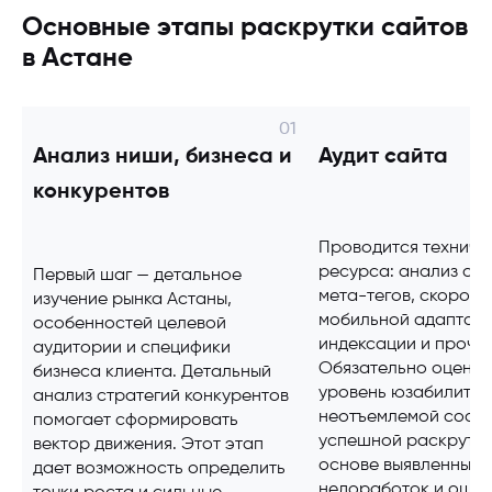
Основные этапы раскрутки сайтов
в Астане
Анализ ниши, бизнеса и
Аудит сайта
конкурентов
Проводится техниче
ресурса: анализ стр
Первый шаг — детальное
мета-тегов, скорости
изучение рынка Астаны,
мобильной адаптаци
особенностей целевой
индексации и прочег
аудитории и специфики
Обязательно оценив
бизнеса клиента. Детальный
уровень юзабилити 
анализ стратегий конкурентов
неотъемлемой сост
помогает сформировать
успешной раскрутки
вектор движения. Этот этап
основе выявленных
дает возможность определить
недоработок и оши