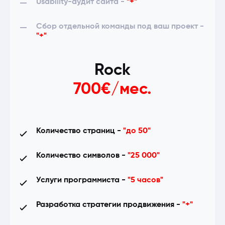
Usability-аудит сайта -
"+"
Сбор отдельной команды под ваш проект -
"+"
Услуги контент-менеджера -
"-"
Rock
Поиск новых возможностей увеличения
700€/мес.
трафика -
"-"
On-page оптимизация наиболее
конверсионных ключей с низкой
Количество страниц -
"до 50"
частотностью -
"-"
Количество символов -
"25 000"
Локальное SEO (оптимизация Google «Мой
бизнес») -
"-"
Услуги программиста -
"5 часов"
Дополнительный ежемесячный отчет в
Разработка стратегии продвижения -
"+"
Looker Studio -
"-"